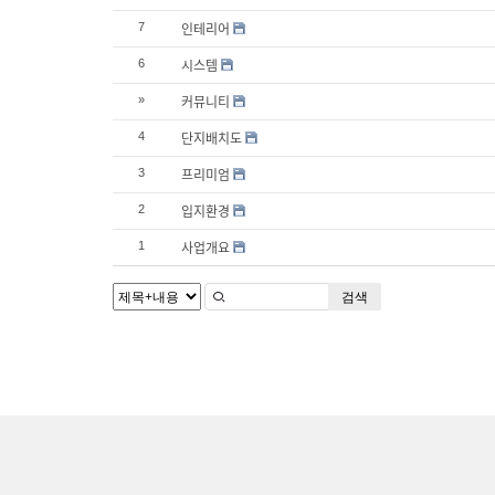
인테리어
7
시스템
6
커뮤니티
»
단지배치도
4
프리미엄
3
입지환경
2
사업개요
1
검색