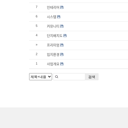
인테리어
7
시스템
6
커뮤니티
5
단지배치도
4
프리미엄
»
입지환경
2
사업개요
1
검색