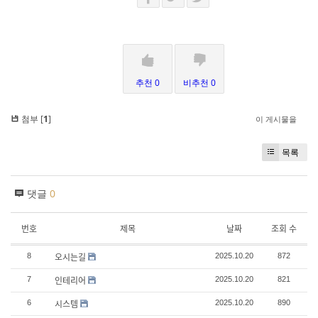
추천 0
비추천 0
첨부 [
1
]
이 게시물을
목록
댓글
0
번호
제목
날짜
조회 수
오시는길
8
2025.10.20
872
인테리어
7
2025.10.20
821
시스템
6
2025.10.20
890