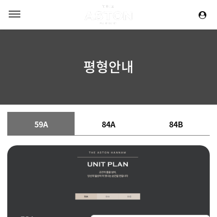
평형안내
59A
84A
84B