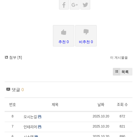
추천 0
비추천 0
첨부 [
1
]
이 게시물을
목록
댓글
0
번호
제목
날짜
조회 수
오시는길
8
2025.10.20
872
인테리어
7
2025.10.20
821
6
2025.10.20
890